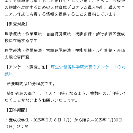
関する情報を収集することを目的としています。さらに、今後他
の領域へ展開するための人材育成プログラム導入指針、導入マニ
ュアル作成にも資する情報を提供することを目指しています。
【調査対象】
理学療法・作業療法・言語聴覚療法・視能訓練・歩行訓練の養成
校に在籍する学生
理学療法・作業療法・言語聴覚療法・視能訓練・歩行訓練・医師
の現役専門職
【アンケート調査URL】
厚生労働省科学研究費のアンケートのお
願い
· 所要時間は10分程度です。
· 統計処理の都合上、１人１回答となるよう、複数回のご回答いた
だくことがないようお願いいたします。
【回答期間】
・養成校学生：2025年９月８日（月）から順次～2025年11月30日
（日）23：59